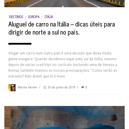
DESTINOS
/
EUROPA
/
ITÁLIA
Aluguel de carro na Itália – dicas úteis para
dirigir de norte a sul no país.
Alugar um carro num outro país é uma decisão que deixa muita
gente insegura. Quando decidimos viajar pelo sul da Itália, mesmo
depois de várias road trips no currículo (incluindo uma de Veneza a
Roma), também tivemos as nossas preocupações. “Como serão as
estradas? Não dizem que lá é meio
Marina Heimer
/
20 de junho de 2019
/
8