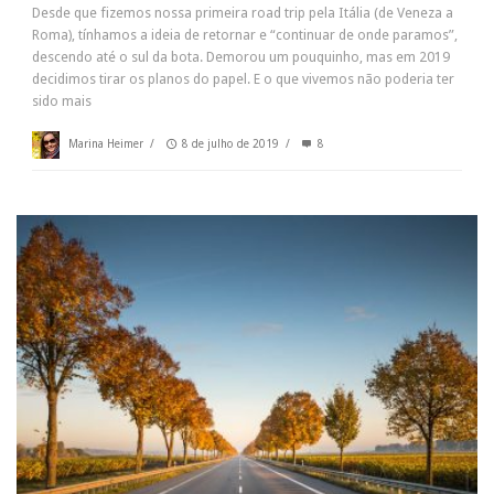
Desde que fizemos nossa primeira road trip pela Itália (de Veneza a
Roma), tínhamos a ideia de retornar e “continuar de onde paramos”,
descendo até o sul da bota. Demorou um pouquinho, mas em 2019
decidimos tirar os planos do papel. E o que vivemos não poderia ter
sido mais
Marina Heimer
/
8 de julho de 2019
/
8