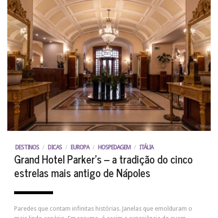
DESTINOS
/
DICAS
/
EUROPA
/
HOSPEDAGEM
/
ITÁLIA
Grand Hotel Parker’s – a tradição do cinco
estrelas mais antigo de Nápoles
Paredes que contam infinitas histórias. Janelas que emolduram o