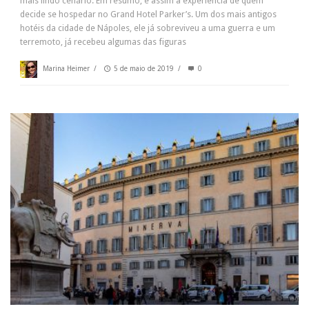
mais lindo cenário. Em resumo, é assim a experiência de quem
decide se hospedar no Grand Hotel Parker’s. Um dos mais antigos
hotéis da cidade de Nápoles, ele já sobreviveu a uma guerra e um
terremoto, já recebeu algumas das figuras
Marina Heimer
/
5 de maio de 2019
/
0