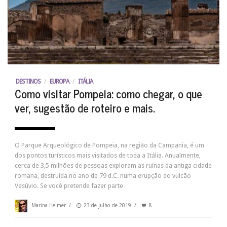
DESTINOS
/
EUROPA
/
ITÁLIA
Como visitar Pompeia: como chegar, o que
ver, sugestão de roteiro e mais.
O Parque Arqueológico de Pompeia, na região da Campania, é um
dos pontos turísticos mais visitados de toda a Itália. Anualmente,
cerca de 3,5 milhões de pessoas exploram as ruínas da antiga cidade
romana, destruída no ano de 79 d.C. numa erupção do vulcão
Vesúvio. Se você pretende fazer parte
Marina Heimer
/
23 de julho de 2019
/
8