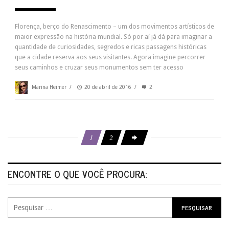
Florença, berço do Renascimento – um dos movimentos artísticos de
maior expressão na história mundial. Só por aí já dá para imaginar a
quantidade de curiosidades, segredos e ricas passagens históricas
que a cidade reserva aos seus visitantes. Agora imagine percorrer
seus caminhos e cruzar seus monumentos sem ter acesso
Marina Heimer
/
20 de abril de 2016
/
2
1
2
ENCONTRE O QUE VOCÊ PROCURA: