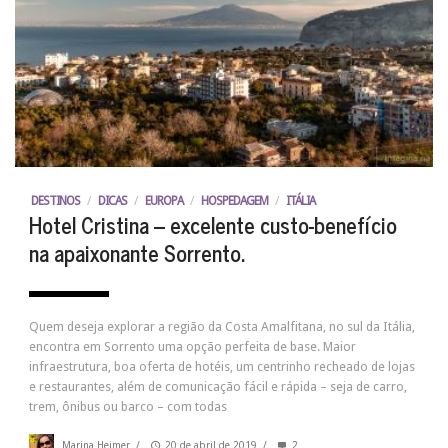
DESTINOS
/
DICAS
/
EUROPA
/
HOSPEDAGEM
/
ITÁLIA
Hotel Cristina – excelente custo-benefício
na apaixonante Sorrento.
Quem deseja explorar a região da Costa Amalfitana, no sul da Itália,
encontra em Sorrento uma opção perfeita de base. Maior
infraestrutura, boa oferta de hotéis, um centrinho recheado de lojas
e restaurantes, além de comunicação fácil e rápida – seja de carro,
trem, ônibus ou barco – com todas
Marina Heimer
/
20 de abril de 2019
/
2