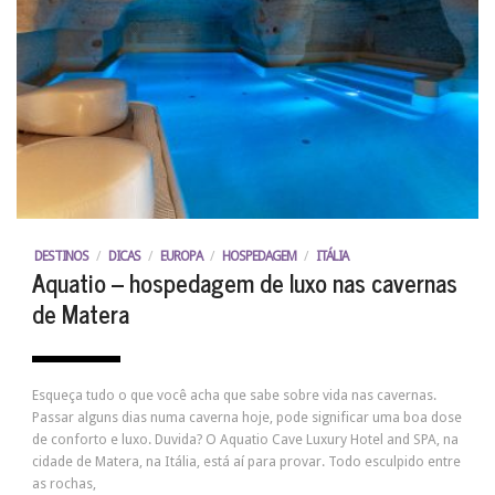
DESTINOS
/
DICAS
/
EUROPA
/
HOSPEDAGEM
/
ITÁLIA
Aquatio – hospedagem de luxo nas cavernas
de Matera
Esqueça tudo o que você acha que sabe sobre vida nas cavernas.
Passar alguns dias numa caverna hoje, pode significar uma boa dose
de conforto e luxo. Duvida? O Aquatio Cave Luxury Hotel and SPA, na
cidade de Matera, na Itália, está aí para provar. Todo esculpido entre
as rochas,