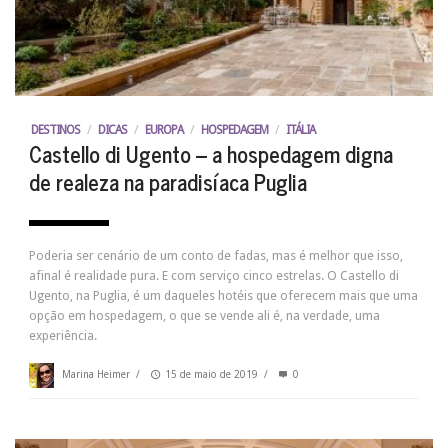
DESTINOS
/
DICAS
/
EUROPA
/
HOSPEDAGEM
/
ITÁLIA
Castello di Ugento – a hospedagem digna
de realeza na paradisíaca Puglia
Poderia ser cenário de um conto de fadas, mas é melhor que isso,
afinal é realidade pura. E com serviço cinco estrelas. O Castello di
Ugento, na Puglia, é um daqueles hotéis que oferecem mais que uma
opção em hospedagem, o que se vende ali é, na verdade, uma
experiência.
Marina Heimer
/
15 de maio de 2019
/
0