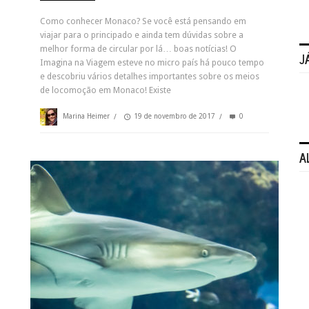
Como conhecer Monaco? Se você está pensando em
viajar para o principado e ainda tem dúvidas sobre a
melhor forma de circular por lá… boas notícias! O
J
Imagina na Viagem esteve no micro país há pouco tempo
e descobriu vários detalhes importantes sobre os meios
de locomoção em Monaco! Existe
Marina Heimer
/
19 de novembro de 2017
/
0
A