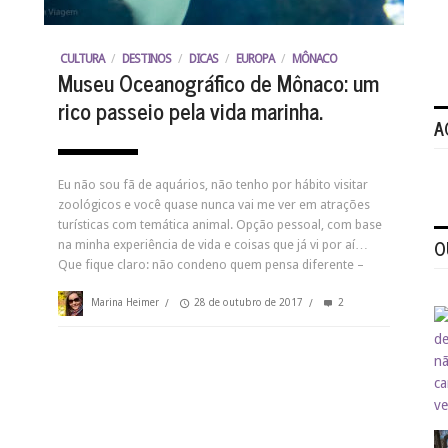
CULTURA
/
DESTINOS
/
DICAS
/
EUROPA
/
MÔNACO
Museu Oceanográfico de Mônaco: um
rico passeio pela vida marinha.
A
Eu não sou fã de aquários, não tenho por hábito visitar
zoológicos e você quase nunca vai me ver em atrações
turísticas com temática animal. Opção pessoal, com base
O
na minha experiência de vida e coisas que já vi por aí…
Que fique claro: não condeno quem pensa diferente –
Marina Heimer
/
28 de outubro de 2017
/
2