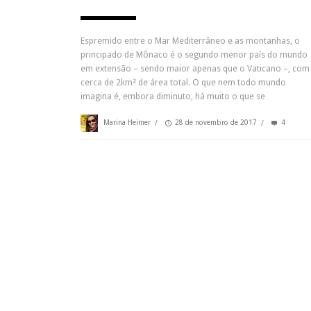
Espremido entre o Mar Mediterrâneo e as montanhas, o
principado de Mônaco é o segundo menor país do mundo
em extensão – sendo maior apenas que o Vaticano –, com
cerca de 2km² de área total. O que nem todo mundo
imagina é, embora diminuto, há muito o que se
Marina Heimer
/
28 de novembro de 2017
/
4