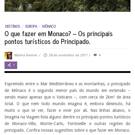
DESTINOS
/
EUROPA
/
MÔNACO
O que fazer em Monaco? – Os principais
pontos turísticos do Principado.
Marina Heimer
/
28 de novembro de 2017
/
4
1
Espremido entre o Mar Mediterrâneo e as montanhas, o principado
de Mônaco é o segundo menor país do mundo em extensão –
sendo maior apenas que o Vaticano –, com cerca de 2km² de área
total. O que nem todo mundo imagina é, embora diminuto, há
muito o que se ver, fazer e viver por ali. Nas linhas abaixo, o
Imagina na Viagem lista alguns dentre os principais pontos turísticos
de Monaco-Ville, Monte-Carlo, Fontvieille e outras regiões do
principado. Confira nossas sugestões sobre o que fazer em Monaco.