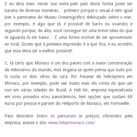
E eu diria mais: iniciar sua visita pelo país desta forma pode ser
bacana de diversas maneiras… primeiro porque o visual é sem igual
(ver o panorama do Museu Oceanográfico debruçado sobre o mar,
por exemplo, é algo que só é possível de barco ou voando) e
segundo porque, do alto, você consegue ter uma breve ideia do que
te aguarda lá em baixo… É uma forma incrível de ser apresentado
ao local. Dizem que a primeira impressão é a que fica, e eu acredito
que essa deva ser a melhor possível!
E, tá certo que Monaco é um dos países com a maior concentração
de milionários do mundo, mas engana-se quem pensa que tudo por
lá custa os dois olhos da cara. Rs! Passear de helicóptero em
Monaco, por exemplo, pode sair muito mais em conta do que um
voo em várias cidades do Brasil. A Heli Air, empresa especializada
em voos privados e/ou panorâmicos, tem opções que custam 60
euros por pessoa e partem do Heliporto de Monaco, em Fontvieille.
Para descobrir todos os percursos (e preços) oferecidos pela
empresa, acesse o site:
www.heliairmonaco.com/