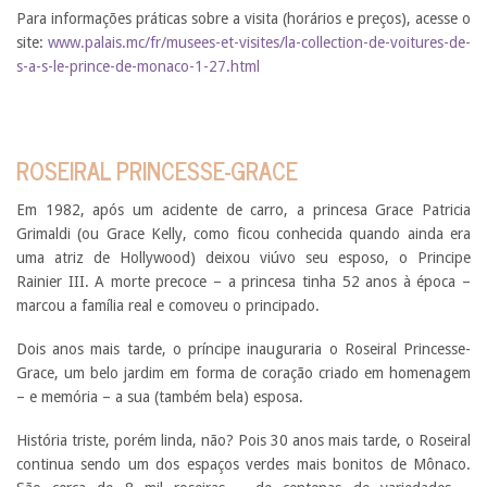
Para informações práticas sobre a visita (horários e preços), acesse o
site:
www.palais.mc/fr/musees-et-visites/la-collection-de-voitures-de-
s-a-s-le-prince-de-monaco-1-27.html
ROSEIRAL PRINCESSE-GRACE
Em 1982, após um acidente de carro, a princesa Grace Patricia
Grimaldi (ou Grace Kelly, como ficou conhecida quando ainda era
uma atriz de Hollywood) deixou viúvo seu esposo, o Principe
Rainier III. A morte precoce – a princesa tinha 52 anos à época –
marcou a família real e comoveu o principado.
Dois anos mais tarde, o príncipe inauguraria o Roseiral Princesse-
Grace, um belo jardim em forma de coração criado em homenagem
– e memória – a sua (também bela) esposa.
História triste, porém linda, não? Pois 30 anos mais tarde, o Roseiral
continua sendo um dos espaços verdes mais bonitos de Mônaco.