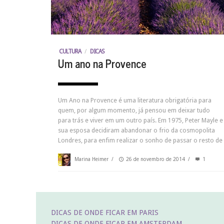
CULTURA
/
DICAS
Um ano na Provence
Um Ano na Provence é uma literatura obrigatória para
quem, por algum momento, já pensou em deixar tudo
para trás e viver em um outro país. Em 1975, Peter Mayle e
sua esposa decidiram abandonar o frio da cosmopolita
Londres, para enfim realizar o sonho de passar o resto de
Marina Heimer
/
26 de novembro de 2014
/
1
DICAS DE ONDE FICAR EM PARIS
DICAS DE ONDE FICAR EM AMSTERDAM