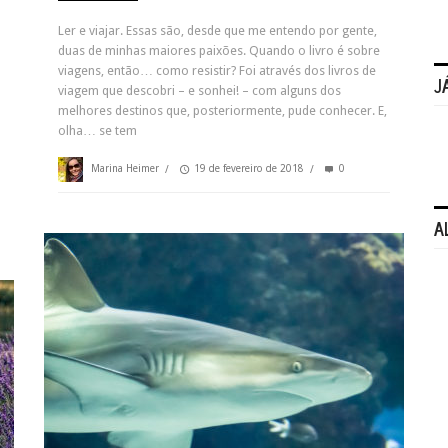
Ler e viajar. Essas são, desde que me entendo por gente,
duas de minhas maiores paixões. Quando o livro é sobre
viagens, então… como resistir? Foi através dos livros de
J
viagem que descobri – e sonhei! – com alguns dos
melhores destinos que, posteriormente, pude conhecer. E,
olha… se tem
Marina Heimer
/
19 de fevereiro de 2018
/
0
A