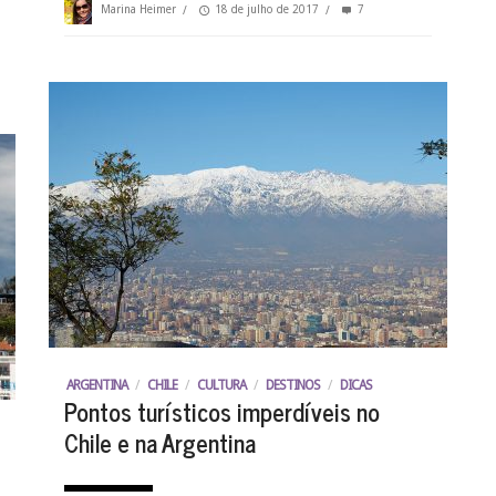
Marina Heimer
/
18 de julho de 2017
/
7
ARGENTINA
/
CHILE
/
CULTURA
/
DESTINOS
/
DICAS
Pontos turísticos imperdíveis no
Chile e na Argentina