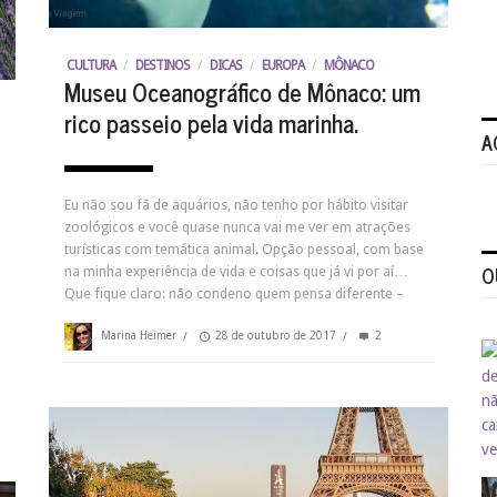
CULTURA
/
DESTINOS
/
DICAS
/
EUROPA
/
MÔNACO
Museu Oceanográfico de Mônaco: um
rico passeio pela vida marinha.
A
Eu não sou fã de aquários, não tenho por hábito visitar
zoológicos e você quase nunca vai me ver em atrações
turísticas com temática animal. Opção pessoal, com base
O
na minha experiência de vida e coisas que já vi por aí…
Que fique claro: não condeno quem pensa diferente –
Marina Heimer
/
28 de outubro de 2017
/
2