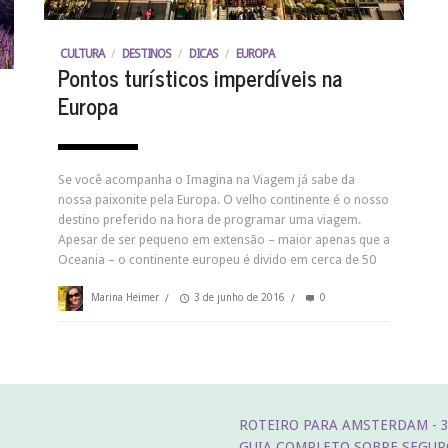
CULTURA
/
DESTINOS
/
DICAS
/
EUROPA
Pontos turísticos imperdíveis na
Europa
Se você acompanha o Imagina na Viagem já sabe da
nossa paixonite pela Europa. O velho continente é o nosso
destino preferido na hora de programar uma viagem.
Apesar de ser pequeno em extensão – maior apenas que a
Oceania – o continente europeu é divido em cerca de 50
Marina Heimer
/
3 de junho de 2016
/
0
ROTEIRO PARA AMSTERDAM - 3,
GUIA COMPLETO SOBRE SEGUR