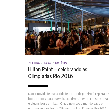
CULTURA
/
DICAS
/
NOTÍCIAS
Hilton Point – celebrando as
Olimpíadas Rio 2016
Não é novidade que a cidade do Rio de Janeiro é repleta de
boas opções para quem busca divertimento, um som legal
e alguns bons drinks… O que nem todo mundo sabe é
que, durante os Jogos Olímpicos e Paralímpicos Rio 2016,