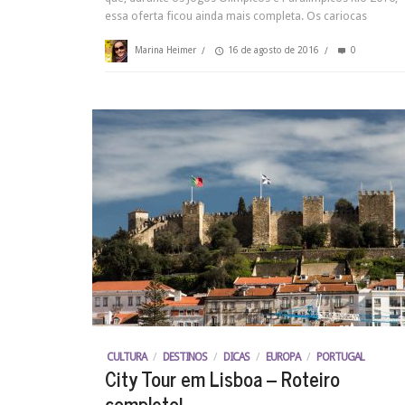
essa oferta ficou ainda mais completa. Os cariocas
Marina Heimer
/
16 de agosto de 2016
/
0
CULTURA
/
DESTINOS
/
DICAS
/
EUROPA
/
PORTUGAL
City Tour em Lisboa – Roteiro
completo!