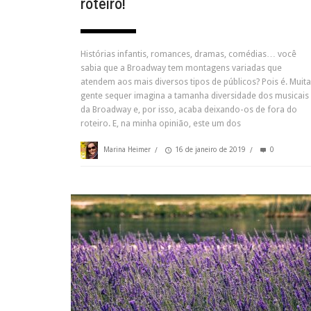
roteiro!
Histórias infantis, romances, dramas, comédias… você
sabia que a Broadway tem montagens variadas que
atendem aos mais diversos tipos de públicos? Pois é. Muita
gente sequer imagina a tamanha diversidade dos musicais
da Broadway e, por isso, acaba deixando-os de fora do
roteiro. E, na minha opinião, este um dos
Marina Heimer
/
16 de janeiro de 2019
/
0