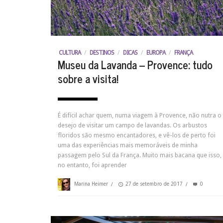
CULTURA
/
DESTINOS
/
DICAS
/
EUROPA
/
FRANÇA
Museu da Lavanda – Provence: tudo
sobre a visita!
É difícil achar quem, numa viagem à Provence, não nutra o
desejo de visitar um campo de lavandas. Os arbustos
floridos são mesmo encantadores, e vê-los de perto foi
uma das experiências mais memoráveis de minha
passagem pelo Sul da França. Muito mais bacana que isso,
no entanto, foi aprender
Marina Heimer
/
27 de setembro de 2017
/
0