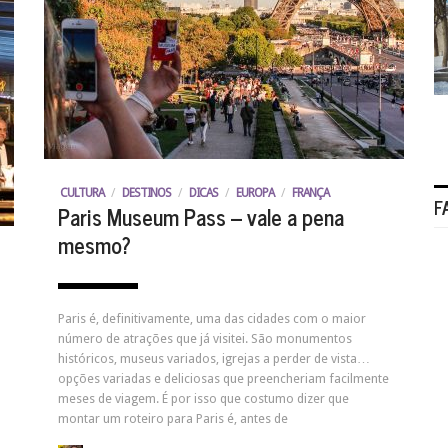
CULTURA
/
DESTINOS
/
DICAS
/
EUROPA
/
FRANÇA
F
Paris Museum Pass – vale a pena
mesmo?
Paris é, definitivamente, uma das cidades com o maior
número de atrações que já visitei. São monumentos
históricos, museus variados, igrejas a perder de vista…
opções variadas e deliciosas que preencheriam facilmente
meses de viagem. É por isso que costumo dizer que
montar um roteiro para Paris é, antes de