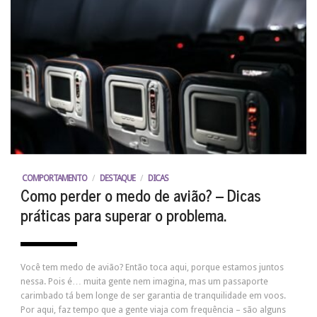
COMPORTAMENTO
/
DESTAQUE
/
DICAS
Como perder o medo de avião? – Dicas
práticas para superar o problema.
Você tem medo de avião? Então toca aqui, porque estamos juntos
nessa. Pois é… muita gente nem imagina, mas um passaporte
carimbado tá bem longe de ser garantia de tranquilidade em voos.
Por aqui, faz tempo que a gente viaja com frequência – são alguns