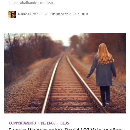
anos trabalhando com isso –
Marina Heimer
/
15 de junho de 2021
/
0
COMPORTAMENTO
/
DESTINOS
/
DICAS