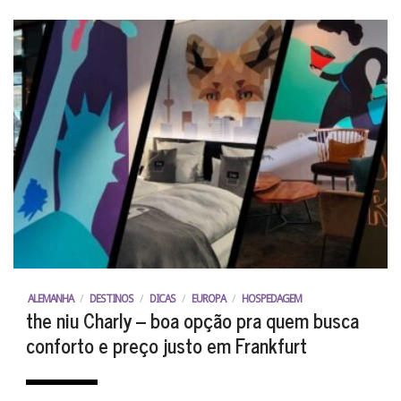
ALEMANHA
/
DESTINOS
/
DICAS
/
EUROPA
/
HOSPEDAGEM
the niu Charly – boa opção pra quem busca
conforto e preço justo em Frankfurt