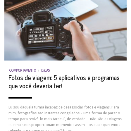
COMPORTAMENTO
/
DICAS
Fotos de viagem: 5 aplicativos e programas
que você deveria ter!
Eu sou daquela turma incapaz de desassociar fotos e viagens. Para
mim, fotografias são instantes congelados – uma forma de parar o
tempo para revivê-lo mais tarde. E, de verdade… não são as viagens
que mais nos proporcionam momentos assim – os quais queremos
relembrar e reviver pra sempre? Fotos