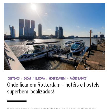
DESTINOS
/
DICAS
/
EUROPA
/
HOSPEDAGEM
/
PAÍSES BAIXOS
Onde ficar em Rotterdam – hotéis e hostels
superbem localizados!