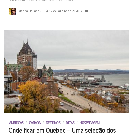
Marina Heimer
/
17 de janeiro de 2020
/
0
AMÉRICAS
/
CANADÁ
/
DESTINOS
/
DICAS
/
HOSPEDAGEM
Onde ficar em Quebec – Uma seleção dos