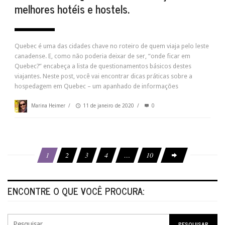
melhores hotéis e hostels.
Quebec é uma das cidades chave no roteiro de quem viaja pelo leste
canadense. E, como não poderia deixar de ser, “onde ficar em
Quebec?” encabeça a lista de questionamentos básicos destes
viajantes. Neste post, você vai encontrar dicas práticas sobre a
hospedagem em Quebec – um apanhado de informações
Marina Heimer
/
11 de janeiro de 2020
/
0
1
2
3
4
…
10
ENCONTRE O QUE VOCÊ PROCURA: