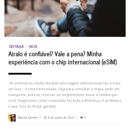
DESTAQUE
/
DICAS
Airalo é confiável? Vale a pena? Minha
experiência com o chip internacional (eSIM)
Ter internet no celular durante uma viagem internacional não é mais
um luxo – é uma necessidade. Seja para consultar o mapa, pedir um
transporte, acessar reservas ou simplesmente avisar a família que
você chegou bem, estar conectado faz toda a diferença. O problema
é que, fora do Brasil, garantir
Marina Heimer
/
8 de junho de 2025
/
0