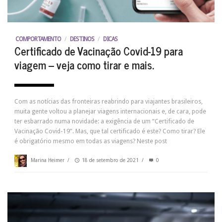
COMPORTAMENTO
/
DESTINOS
/
DICAS
Certificado de Vacinação Covid-19 para
viagem – veja como tirar e mais.
Com as notícias das fronteiras reabrindo para viajantes brasileiros,
muita gente voltou a planejar viagens internacionais e, de cara, pode
ter esbarrado numa novidade: a exigência de um “Certificado de
Vacinação Covid-19”. Mas, que tal certificado é este? Como tirar? Ele
é obrigatório mesmo em todas as viagens? Neste post
Marina Heimer
/
18 de setembro de 2021
/
0