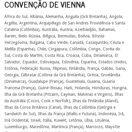
CONVENÇÃO DE VIENNA
África do Sul, Albânia, Alemanha, Anguila (Grã Bretanha), Angola,
Argélia, Argentina, Arquipélago de San Andres Providência e Santa
Catalina (Colômbia), Austrália, Áustria, Azerbaidjão, Bahamas,
Barein, Bielo-Rússia, Bélgica, Bermudas, Bolívia, Bósnia-
Herzegóvina, Bulgária, Cabo Verde, Canadá, Cazaquistão, Ceuta e
Melilla (Espanha), Chile, Cingapura, Colômbia, Congo, Coréia do
Sul, Costa do Marfim, Costa Rica, Croácia, Cuba, Dinamarca, El
Salvador, Equador, Eslováquia, Eslovênia, Espanha, Estados Unidos,
Estônia, Federação Russa, Filipinas, Finlândia, França, Gabão, Gana,
Geórgia, Gilbratar (Colônia da Grã Bretanha), Grécia, Groelândia
(Dinamarca), Guadalupe (França), Guatemala, Guiana, Guiana
Francesa (França), Guiné-Bissau, Haiti, Holanda, Honduras, Hungria,
Ilha da Grã-Bretanha (Pitcairn, Cayman, Malvinas e Virgens), Ilhas
da Austrália (Cocos, Cook e Norfolk), Ilhas da Finlândia (Aland),
Ilhas da Coroa Britânica (Canal), Ilhas da Colômbia (Geórgia e
Sandwich do Sul), Ilhas da França (Wallis e Futuna), Indonésia, Irã,
Iriã Ocidental, Israel, Itália, Kuweit, Letônia, Líbia, Lituânia,
Luxemburgo, Macedônia, Martinica (França), Marrocos, Mayotte