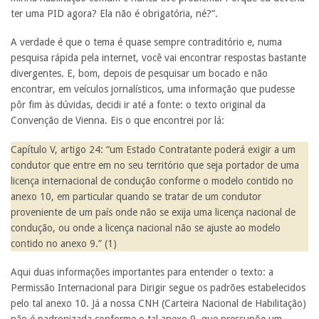
ter uma PID agora? Ela não é obrigatória, né?”.
A verdade é que o tema é quase sempre contraditório e, numa
pesquisa rápida pela internet, você vai encontrar respostas bastante
divergentes. E, bom, depois de pesquisar um bocado e não
encontrar, em veículos jornalísticos, uma informação que pudesse
pôr fim às dúvidas, decidi ir até a fonte: o texto original da
Convenção de Vienna. Eis o que encontrei por lá:
Capítulo V, artigo 24: “um Estado Contratante poderá exigir a um
condutor que entre em no seu território que seja portador de uma
licença internacional de condução conforme o modelo contido no
anexo 10, em particular quando se tratar de um condutor
proveniente de um país onde não se exija uma licença nacional de
condução, ou onde a licença nacional não se ajuste ao modelo
contido no anexo 9.” (1)
Aqui duas informações importantes para entender o texto: a
Permissão Internacional para Dirigir segue os padrões estabelecidos
pelo tal anexo 10. Já a nossa CNH (Carteira Nacional de Habilitação)
não é padronizada conforme o tal anexo 9, que pressupõe um