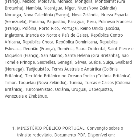
(França), México, Moldávia, Mônaco, Mongólia, Montserrat (Grã
Bretanha), Namíbia, Nicarágua, Níger, Niue (Nova Zelândia)
Noruega, Nova Caledônia (França), Nova Zelândia, Nueva Esparta
(Venezuela), Panamá, Paquistão, Paraguai, Peru, Polinésia Francesa
(França), Polônia, Porto Rico, Portugal, Reino Unido (Escócia,
Inglaterra, Irlanda do Norte e País de Gales), República Centro
Africana, República Checa, República Dominicana, Republica
Eslovaca, Reunião (França), Romênia, Saara Ocidental, Saint-Pierre e
Miquelon (França), San Marino, Santa Helena (Grã Bretanha), São
Tomé e Príncipe, Seichelles, Senegal, Sérvia, Suécia, Suíça, Svalbard
(Noruega), Tadjiquistão, Terras Austrais e Antártica (Colônia
Britânica), Território Britânico no Oceano Índico (Colônia Britânica),
Timor, Toquelau (Nova Zelândia), Tunísia, Turcas e Caicos (Colônia
Britânica), Turcomenistão, Ucrânia, Uruguai, Uzbequistão,
Venezuela e Zimbábue.
MINISTÉRIO PÚBLICO PORTUGAL. Convenção sobre o
trânsito rodoviário. Documento PDF. Disponível em: