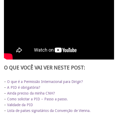
O QUE VOCÊ VAI VER NESTE POST:
–
O que é a Permissão Internacional para Dirigir?
–
A PID é obrigatória?
–
Ainda preciso da minha CNH?
–
Como solicitar a PID – Passo a passo.
–
Validade da PID
–
Lista de países signatários da Convenção de Vienna.