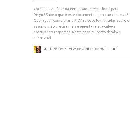
Você já ouviu falar na Permissão Internacional para
Dirigir? Sabe o que é este documento e pra que ele serve?
Quer saber como tirar a PID? Se você tem dúvidas sobre o
assunto, não precisa mais esquentar a sua cabeça
procurando respostas. Neste post, eu conto detalhes
sobre a tal
Marina Heimer
/
28 de setembro de 2020
/
0