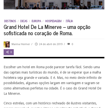
DESTINOS
/
DICAS
/
EUROPA
/
HOSPEDAGEM
/
ITÁLIA
Grand Hotel De La Minerve – uma opção
sofisticada no coração de Roma.
Marina Heimer
/
24 de abril de 2019
/
0
0
Escolher um hotel em Roma pode parecer tarefa fácil. Sendo uma
das capitais mais turísticas do mundo, é de se esperar que a malha
hoteleira seja grande e variada. E é. Mas, no meio deste infinito de
possibilidades, algumas opções largam em vantagem e sagram-se
como alternativas perfeitas na cidade. É o caso do Grand Hotel De
La Minerve.
Cinco estrelas, com um histórico recheado de ilustres visitantes,