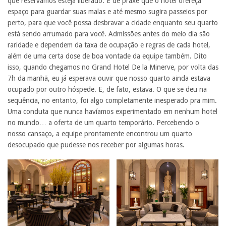
que reservamos esteja liberado. É de praxe que o hotel ofereça
espaço para guardar suas malas e até mesmo sugira passeios por
perto, para que você possa desbravar a cidade enquanto seu quarto
está sendo arrumado para você. Admissões antes do meio dia são
raridade e dependem da taxa de ocupação e regras de cada hotel,
além de uma certa dose de boa vontade da equipe também. Dito
isso, quando chegamos no Grand Hotel De la Minerve, por volta das
7h da manhã, eu já esperava ouvir que nosso quarto ainda estava
ocupado por outro hóspede. E, de fato, estava. O que se deu na
sequência, no entanto, foi algo completamente inesperado pra mim.
Uma conduta que nunca havíamos experimentado em nenhum hotel
no mundo… a oferta de um quarto temporário. Percebendo o
nosso cansaço, a equipe prontamente encontrou um quarto
desocupado que pudesse nos receber por algumas horas.