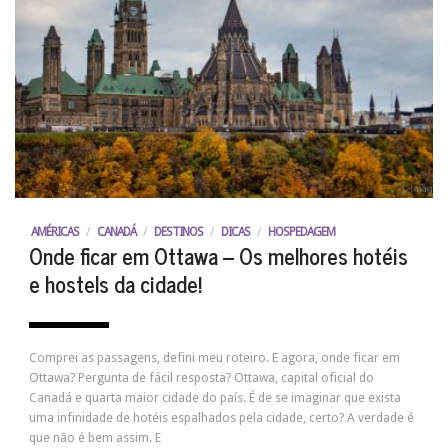
AMÉRICAS
/
CANADÁ
/
DESTINOS
/
DICAS
/
HOSPEDAGEM
Onde ficar em Ottawa – Os melhores hotéis
e hostels da cidade!
Comprei as passagens, defini meu roteiro. E agora, onde ficar em
Ottawa? Pergunta de fácil resposta? Ottawa, capital oficial do
Canadá e quarta maior cidade do país. É de se imaginar que exista
uma infinidade de hotéis espalhados pela cidade, certo? A verdade é
que não é bem assim. E