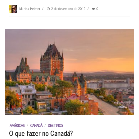
Marina Heimer
/
2 de dezembro de 2019
/
0
AMÉRICAS
/
CANADÁ
/
DESTINOS
O que fazer no Canadá?