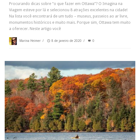
Procurando dicas sobre “o que fazer em Ottawa”? O Imagina na
Viagem esteve por lá e selecionou 8 atrações excelentes na cidade!
Na lista você encontrará de um tudo – museus, passeios ao ar livre,
monumentos históricos e muito mais. Porque sim, Ottawa tem muito
a oferecer. Neste artigo você
Marina Heimer
/
8 de janeiro de 2020
/
0