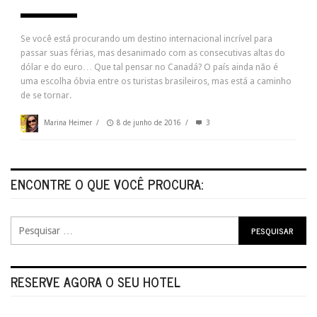
Se você está procurando um destino internacional incrível para
passar suas férias, mas desanimado com as consecutivas altas do
dólar e do euro… Que tal pensar no Canadá? O país ainda não é
uma escolha óbvia entre os turistas brasileiros, mas está a caminho
de se tornar.
Marina Heimer
/
8 de junho de 2016
/
3
ENCONTRE O QUE VOCÊ PROCURA:
RESERVE AGORA O SEU HOTEL