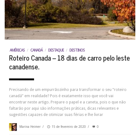
AMÉRICAS
/
CANADÁ
/
DESTAQUE
/
DESTINOS
Roteiro Canada – 18 dias de carro pelo leste
canadense.
Precisando de um empurrãozinho para transformar o seu “roteiro
canadá” em realidade? Pois é exatamente isso que você vai
encontrar neste artigo. Prepare o papel e a caneta, pois o que não
faltarão por aqui são informações práticas, dicas relevantes e
sugestões capazes de otimizar suas férias e lhe livrar
Marina Heimer
/
15 de fevereiro de 2020
/
0