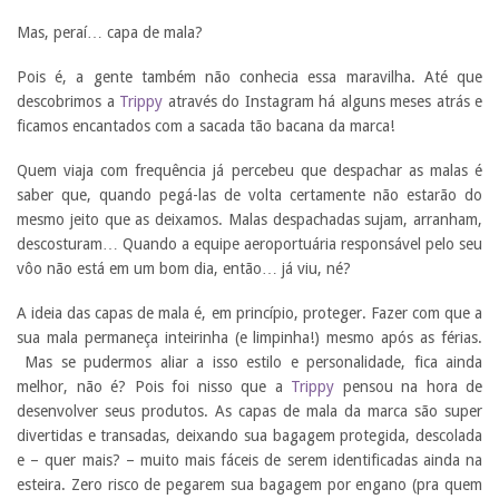
Mas, peraí… capa de mala?
Pois é, a gente também não conhecia essa maravilha. Até que
descobrimos a
Trippy
através do Instagram há alguns meses atrás e
ficamos encantados com a sacada tão bacana da marca!
Quem viaja com frequência já percebeu que despachar as malas é
saber que, quando pegá-las de volta certamente não estarão do
mesmo jeito que as deixamos. Malas despachadas sujam, arranham,
descosturam… Quando a equipe aeroportuária responsável pelo seu
vôo não está em um bom dia, então… já viu, né?
A ideia das capas de mala é, em princípio, proteger. Fazer com que a
sua mala permaneça inteirinha (e limpinha!) mesmo após as férias.
Mas se pudermos aliar a isso estilo e personalidade, fica ainda
melhor, não é? Pois foi nisso que a
Trippy
pensou na hora de
desenvolver seus produtos. As capas de mala da marca são super
divertidas e transadas, deixando sua bagagem protegida, descolada
e – quer mais? – muito mais fáceis de serem identificadas ainda na
esteira. Zero risco de pegarem sua bagagem por engano (pra quem