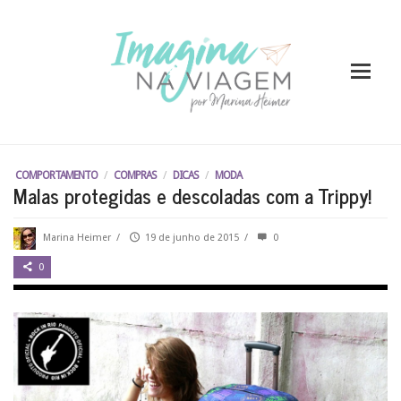
COMPORTAMENTO
/
COMPRAS
/
DICAS
/
MODA
Malas protegidas e descoladas com a Trippy!
Marina Heimer
/
19 de junho de 2015
/
0
0