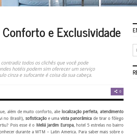
 Conforto e Exclusividade
E
contradiz todos os clichês que você pode
randes hotéis podem sim oferecer um serviço
R
ulo cinza e sufocante é coisa da sua cabeça.
0
ue, além de muito conforto, alie
localização perfeita
,
atendimento
i no Brasil!),
sofisticação
e uma
vista panorâmica
de tirar o fôlego
rtiu? Pois esse é o
Meliá Jardim Europa
, hotel 5 estrelas no bairro
onhecer durante a WTM – Latin America. Para saber mais sobre o