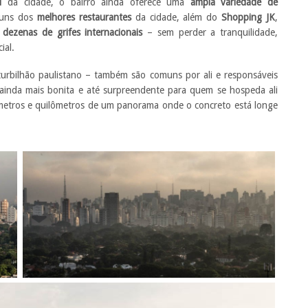
l
da cidade, o bairro ainda oferece uma
ampla variedade de
guns dos
melhores restaurantes
da cidade, além do
Shopping JK
,
e
dezenas de grifes internacionais
– sem perder a tranquilidade,
ial.
turbilhão paulistano – também são comuns por ali e responsáveis
ainda mais bonita e até surpreendente para quem se hospeda ali
ômetros e quilômetros de um panorama onde o concreto está longe