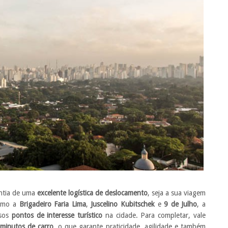
antia de uma
excelente logística de deslocamento
, seja a sua viagem
como a
Brigadeiro Faria Lima
,
Juscelino Kubitschek
e
9 de Julho
, a
rsos
pontos de interesse turístico
na cidade. Para completar, vale
minutos de carro
, o que garante praticidade, agilidade e também