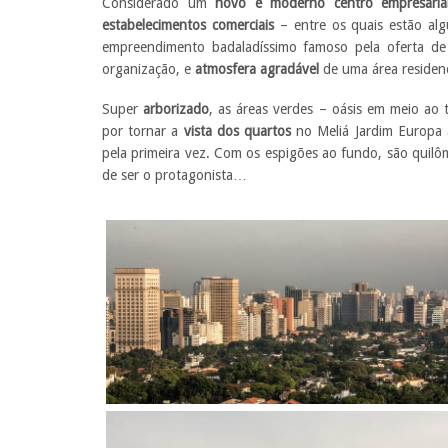
Considerado um
novo e moderno centro empresaria
estabelecimentos comerciais
– entre os quais estão al
empreendimento badaladíssimo famoso pela oferta d
organização, e
atmosfera agradável
de uma área residenc
Super
arborizado
, as áreas verdes – oásis em meio ao 
por tornar a
vista dos quartos
no Meliá Jardim Europa 
pela primeira vez. Com os espigões ao fundo, são quil
de ser o protagonista…