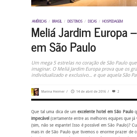
AMÉRICAS
/
BRASIL
/
DESTINOS
/
DICAS
/
HOSPEDAGEM
Meliá Jardim Europa –
em São Paulo
Um mega 5 estrelas no coração de São Paulo que 
imaginar. O Meliá Jardim Europa prova que os g
individualizado e exclusivo... e que aquela São Pa
Marina Heimer
/
14 de abril de 2016
/
2
Que tal uma dica de um
excelente hotel em São Paulo
q
impecável
(certamente entre as melhores equipes que já v
(sim, não se espante! Isso é possível em São Paulo)? Cu
mais in de São Paulo que tivemos o enorme prazer de c