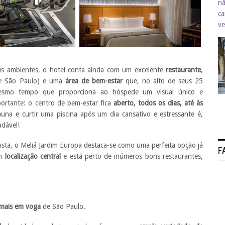
s ambientes, o hotel conta ainda com um excelente
restaurante
,
de São Paulo) e uma
área de bem-estar
que, no alto de seus 25
mo tempo que proporciona ao hóspede um visual único e
portante: o centro de bem-estar fica
aberto, todos os dias, até às
auna e curtir uma piscina após um dia cansativo e estressante é,
adável!
lista, o Meliá Jardim Europa destaca-se como uma perfeita opção já
F
em
localização central
e está perto de inúmeros bons restaurantes,
 mais em voga
de São Paulo.