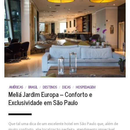
AMÉRICAS
/
BRASIL
/
DESTINOS
/
DICAS
/
HOSPEDAGEM
Meliá Jardim Europa – Conforto e
Exclusividade em São Paulo
Que tal uma dica de um excelente hotel em São Paulo que, além de
muito conforto, alie localização perfeita, atendimento impecável