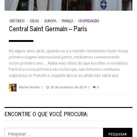
DESTINOS
/
DICAS
/
EUROPA
/
FRANÇA
/
HOSPEDAGEM
Central Saint Germain – Paris
Há alguns anos atrás, quando eu e o marido resolvemos fazer nossa
primeira viagem internacional juntos, estávamos comemorando
nosso primeiro ano… Nada mais óbvio do que escolher a romântica
Paris! Era nossa primeira vez na Europa, não tinhamos nenhuma
segurança no francês e, naquela época, eu ainda não sabia que
Marina Heimer
/
26 de novembro de 2014
/
0
ENCONTRE O QUE VOCÊ PROCURA: