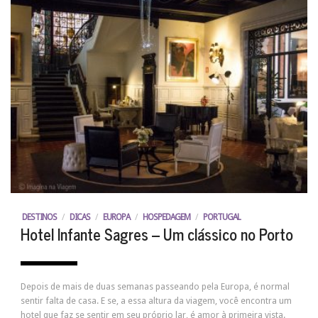
DESTINOS
/
DICAS
/
EUROPA
/
HOSPEDAGEM
/
PORTUGAL
Hotel Infante Sagres – Um clássico no Porto
Depois de mais de duas semanas passeando pela Europa, é normal
sentir falta de casa. E se, a essa altura da viagem, você encontra um
hotel que faz se sentir em seu próprio lar, é amor à primeira vista.