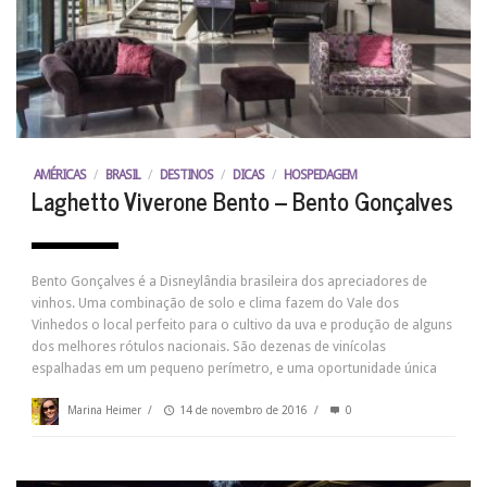
AMÉRICAS
/
BRASIL
/
DESTINOS
/
DICAS
/
HOSPEDAGEM
Laghetto Viverone Bento – Bento Gonçalves
Bento Gonçalves é a Disneylândia brasileira dos apreciadores de
vinhos. Uma combinação de solo e clima fazem do Vale dos
Vinhedos o local perfeito para o cultivo da uva e produção de alguns
dos melhores rótulos nacionais. São dezenas de vinícolas
espalhadas em um pequeno perímetro, e uma oportunidade única
Marina Heimer
/
14 de novembro de 2016
/
0