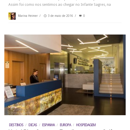
Assim foi como nos sentimos ao chegar no Infante Sagres, na
Marina Heimer
/
3 de maio de 2016
/
0
DESTINOS
/
DICAS
/
ESPANHA
/
EUROPA
/
HOSPEDAGEM