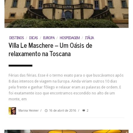
DESTINOS
/
DICAS
/
EUROPA
/
HOSPEDAGEM
/
ITÁLIA
Villa Le Maschere – Um Oásis de
relaxamento na Toscana
Férias das férias. Esse é o termo exato para o que buscávamos após
8 dias intensos de viagem na Europa. Ainda viriam outros 10 dias
pela frente e ganhar fôlego e relaxar eram as palavras de ordem. E
foi exatamente isso que encontramos escondido no alto de um
monte, em
Marina Heimer
/
16 de abril de 2016
/
2