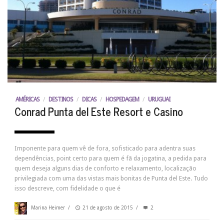
AMÉRICAS
/
DESTINOS
/
DICAS
/
HOSPEDAGEM
/
URUGUAI
Conrad Punta del Este Resort e Casino
Imponente para quem vê de fora, sofisticado para adentra suas
dependências, point certo para quem é fã da jogatina, a pedida para
quem deseja alguns dias de conforto e relaxamento, localização
privilegiada com uma das vistas mais bonitas de Punta del Este. Tudo
isso descreve, com fidelidade o que é
Marina Heimer
/
21 de agosto de 2015
/
2