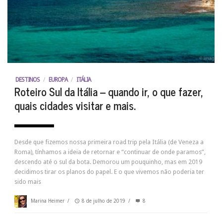
DESTINOS
/
EUROPA
/
ITÁLIA
Roteiro Sul da Itália – quando ir, o que fazer,
quais cidades visitar e mais.
Desde que fizemos nossa primeira road trip pela Itália (de Veneza a
Roma), tínhamos a ideia de retornar e “continuar de onde paramos”,
descendo até o sul da bota. Demorou um pouquinho, mas em 2019
decidimos tirar os planos do papel. E o que vivemos não poderia ter
sido mais
Marina Heimer
/
8 de julho de 2019
/
8