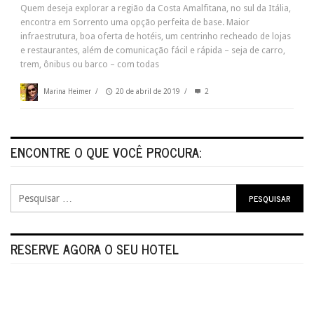
Quem deseja explorar a região da Costa Amalfitana, no sul da Itália,
encontra em Sorrento uma opção perfeita de base. Maior
infraestrutura, boa oferta de hotéis, um centrinho recheado de lojas
e restaurantes, além de comunicação fácil e rápida – seja de carro,
trem, ônibus ou barco – com todas
Marina Heimer
/
20 de abril de 2019
/
2
ENCONTRE O QUE VOCÊ PROCURA:
RESERVE AGORA O SEU HOTEL