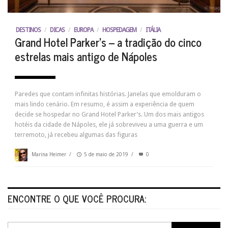
DESTINOS
/
DICAS
/
EUROPA
/
HOSPEDAGEM
/
ITÁLIA
Grand Hotel Parker’s – a tradição do cinco
estrelas mais antigo de Nápoles
Paredes que contam infinitas histórias. Janelas que emolduram o
mais lindo cenário. Em resumo, é assim a experiência de quem
decide se hospedar no Grand Hotel Parker’s. Um dos mais antigos
hotéis da cidade de Nápoles, ele já sobreviveu a uma guerra e um
terremoto, já recebeu algumas das figuras
Marina Heimer
/
5 de maio de 2019
/
0
ENCONTRE O QUE VOCÊ PROCURA: