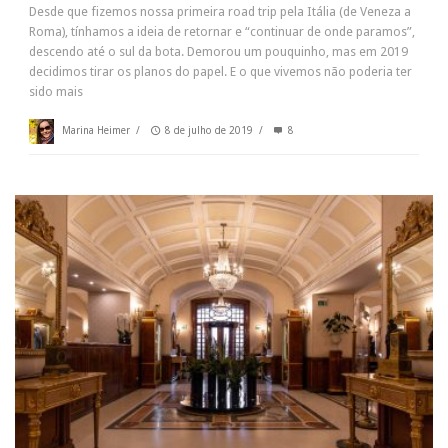
Desde que fizemos nossa primeira road trip pela Itália (de Veneza a
Roma), tínhamos a ideia de retornar e “continuar de onde paramos”,
descendo até o sul da bota. Demorou um pouquinho, mas em 2019
decidimos tirar os planos do papel. E o que vivemos não poderia ter
sido mais
Marina Heimer
/
8 de julho de 2019
/
8