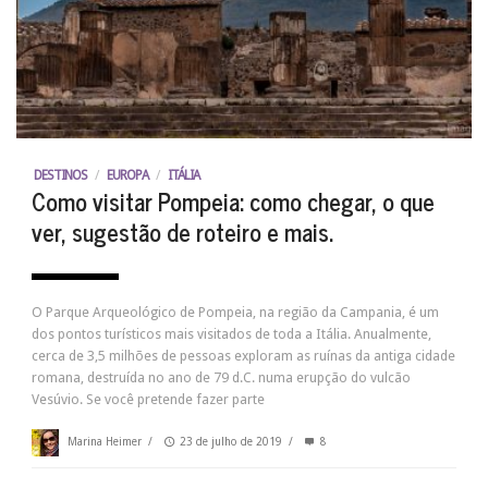
DESTINOS
/
EUROPA
/
ITÁLIA
Como visitar Pompeia: como chegar, o que
ver, sugestão de roteiro e mais.
O Parque Arqueológico de Pompeia, na região da Campania, é um
dos pontos turísticos mais visitados de toda a Itália. Anualmente,
cerca de 3,5 milhões de pessoas exploram as ruínas da antiga cidade
romana, destruída no ano de 79 d.C. numa erupção do vulcão
Vesúvio. Se você pretende fazer parte
Marina Heimer
/
23 de julho de 2019
/
8