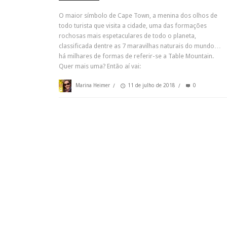
O maior símbolo de Cape Town, a menina dos olhos de
todo turista que visita a cidade, uma das formações
rochosas mais espetaculares de todo o planeta,
classificada dentre as 7 maravilhas naturais do mundo…
há milhares de formas de referir-se a Table Mountain.
Quer mais uma? Então aí vai:
Marina Heimer
/
11 de julho de 2018
/
0