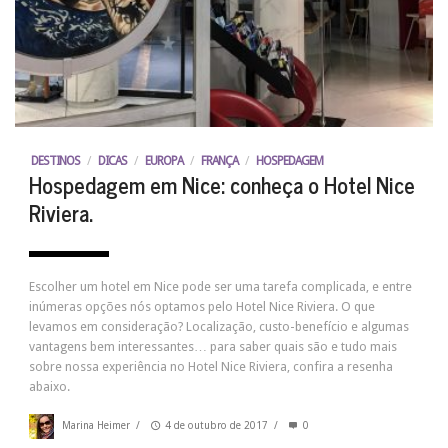
DESTINOS
/
DICAS
/
EUROPA
/
FRANÇA
/
HOSPEDAGEM
Hospedagem em Nice: conheça o Hotel Nice
Riviera.
Escolher um hotel em Nice pode ser uma tarefa complicada, e entre
inúmeras opções nós optamos pelo Hotel Nice Riviera. O que
levamos em consideração? Localização, custo-benefício e algumas
vantagens bem interessantes… para saber quais são e tudo mais
sobre nossa experiência no Hotel Nice Riviera, confira a resenha
abaixo.
Marina Heimer
/
4 de outubro de 2017
/
0