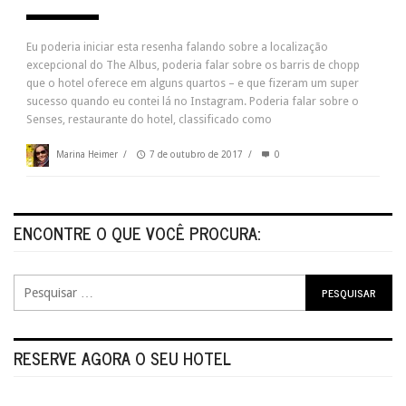
Eu poderia iniciar esta resenha falando sobre a localização
excepcional do The Albus, poderia falar sobre os barris de chopp
que o hotel oferece em alguns quartos – e que fizeram um super
sucesso quando eu contei lá no Instagram. Poderia falar sobre o
Senses, restaurante do hotel, classificado como
Marina Heimer
/
7 de outubro de 2017
/
0
ENCONTRE O QUE VOCÊ PROCURA:
RESERVE AGORA O SEU HOTEL