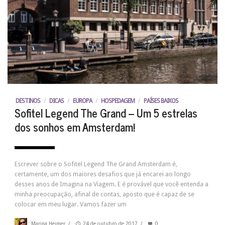
DESTINOS
/
DICAS
/
EUROPA
/
HOSPEDAGEM
/
PAÍSES BAIXOS
Sofitel Legend The Grand – Um 5 estrelas
dos sonhos em Amsterdam!
Escrever sobre o Sofitel Legend The Grand Amsterdam é,
certamente, um dos maiores desafios que já encarei ao longo
desses anos de Imagina na Viagem. E é provável que você entenda a
minha preocupação, afinal de contas, aposto que é capaz de se
colocar em meu lugar. Vamos fazer um
Marina Heimer
/
24 de outubro de 2017
/
0