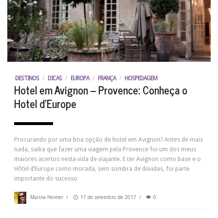
DESTINOS
/
DICAS
/
EUROPA
/
FRANÇA
/
HOSPEDAGEM
Hotel em Avignon – Provence: Conheça o
Hotel d’Europe
Procurando por uma boa opção de hotel em Avignon? Antes de mais
nada, saiba que fazer uma viagem pela Provence foi um dos meus
maiores acertos nesta vida de viajante. E ter Avignon como base e o
Hôtel d’Europe como morada, sem sombra de dúvidas, foi parte
importante do sucesso
Marina Heimer
/
17 de setembro de 2017
/
0