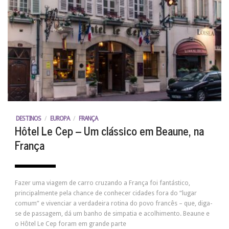
DESTINOS
/
EUROPA
/
FRANÇA
Hôtel Le Cep – Um clássico em Beaune, na
França
Fazer uma viagem de carro cruzando a França foi fantástico,
principalmente pela chance de conhecer cidades fora do “lugar
comum” e vivenciar a verdadeira rotina do povo francês – que, diga-
se de passagem, dá um banho de simpatia e acolhimento. Beaune e
o Hôtel Le Cep foram em grande parte