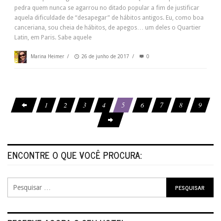
pedra quem nunca se agarrou no ditado popular a fim de justificar
aquela dificuldade de “desapegar” de hábitos antigos. Eu, como boa
canceriana, sou cheia de hábitos, de apegos… um deles o Quartier
Latin, em Paris. Sabe aquele
Marina Heimer
/
26 de junho de 2017
/
0
1
2
3
4
5
6
7
8
9
ENCONTRE O QUE VOCÊ PROCURA: