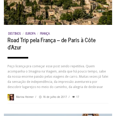
DESTINOS
/
EUROPA
/
FRANÇA
Road Trip pela França – de Paris à Côte
d’Azur
Peço licença pra começar esse post sendo repetitiva. Quem
acompanha o Imagina na Viagem, ainda que há pouco tempo, sabe
da nossa enorme paixão pelas viagens de carro. Muitas vezes já falei
da sensação de independência, da impressão aventureira por
descobrir lugarejos no meio do caminho, da alegria de desbravar
Marina Heimer
/
18 de julho de 2017
/
17