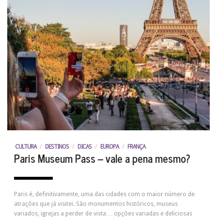
CULTURA
/
DESTINOS
/
DICAS
/
EUROPA
/
FRANÇA
Paris Museum Pass – vale a pena mesmo?
Paris é, definitivamente, uma das cidades com o maior número de
atrações que já visitei. São monumentos históricos, museus
variados, igrejas a perder de vista… opções variadas e deliciosas