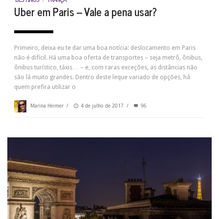
DESTINOS
/
FRANÇA
Uber em Paris – Vale a pena usar?
Primeiro, deixa eu te dar uma boa notícia: deslocamento em Paris
não é difícil. Há uma boa oferta de transportes – seja metrô, ônibus,
ônibus turístico, táxis… – e, com raras exceções, as distâncias não
são lá muito grandes. Dentro deste leque variado de opções, há
quem prefira utilizar o
Marina Heimer
/
4 de julho de 2017
/
96