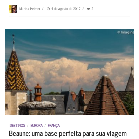
Marina Heimer
/
4 de agosto de 2017
/
2
DESTINOS
/
EUROPA
/
FRANÇA
Beaune: uma base perfeita para sua viagem