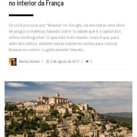
no interior da França
Se você procurar por “Beaune” no Google, vai encontrar uma série
de artigos e matérias falando sobre “a cidade que é a capital dos
vinhos da Borgonha“. O que nem todo mundo conta é que, para
além dos vinhos, existem outras inúmeras razões para colocar
Beaune no roteiro. Logisticamente falando,
Marina Heimer
/
2 de agosto de 2017
/
5