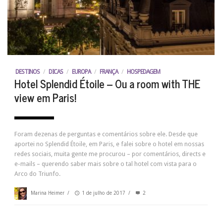
DESTINOS
/
DICAS
/
EUROPA
/
FRANÇA
/
HOSPEDAGEM
Hotel Splendid Étoile – Ou a room with THE
view em Paris!
Foram dezenas de perguntas e comentários sobre ele. Desde que
aportei no Splendid Étoile, em Paris, e falei sobre o hotel em nossas
redes sociais, muita gente me procurou – por comentários, directs e
e-mails – querendo saber mais sobre o tal hotel com vista para o
Arco do Triunfo.
Marina Heimer
/
1 de julho de 2017
/
2