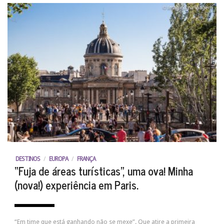
DESTINOS
/
EUROPA
/
FRANÇA
“Fuja de áreas turísticas”, uma ova! Minha
(nova!) experiência em Paris.
“Em time que está ganhando não se mexe”. Que atire a primeira